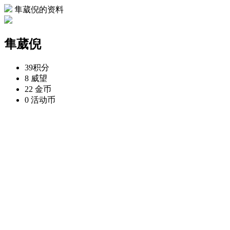
隼葳倪的资料
隼葳倪
39
积分
8
威望
22
金币
0
活动币