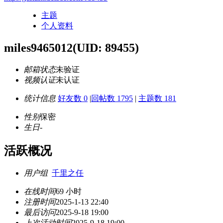
主题
个人资料
miles9465012
(UID: 89455)
邮箱状态
未验证
视频认证
未认证
统计信息
好友数 0
|
回帖数 1795
|
主题数 181
性别
保密
生日
-
活跃概况
用户组
千里之任
在线时间
69 小时
注册时间
2025-1-13 22:40
最后访问
2025-9-18 19:00
上次活动时间
2025-9-18 19:00