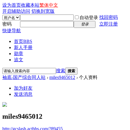
设为首页
收藏本站
繁体中文
开启辅助访问
切换到宽版
找回密码
自动登录
密码
立即注册
登录
快捷导航
首页
BBS
新人手册
勋章
追文
搜索
搜索
袖底-国产综合同人站
›
miles9465012
›
个人资料
加为好友
发送消息
miles9465012
http://gcslash.actbbs.com/?89455