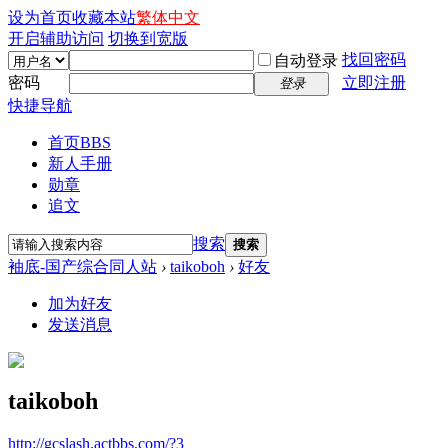
设为首页
收藏本站
繁体中文
开启辅助访问
切换到宽版
找回密码
自动登录
密码
立即注册
登录
快捷导航
首页
BBS
新人手册
勋章
追文
搜索
搜索
袖底-国产综合同人站
›
taikoboh
›
好友
加为好友
发送消息
taikoboh
http://gcslash.actbbs.com/?3